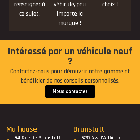
renseigner à
véhicule, peu
choix !
ce sujet.
importe la
marque !
Intéressé par un véhicule neuf
?
Contactez-nous pour découvrir notre gamme et
bénéficier de nos conseils personnalisés.
Nous contacter
Mulhouse
Brunstatt
54 Rue de Brunstatt
520 Av. d'Altkirch